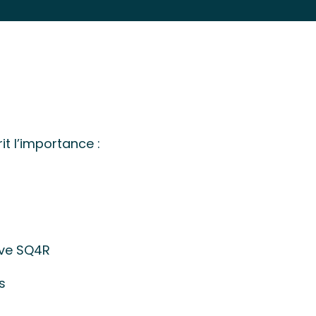
it l’importance :
ive SQ4R
s