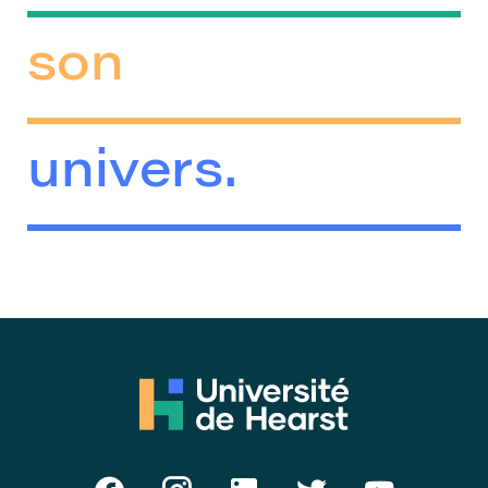
son
univers.