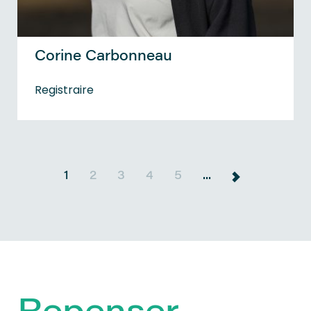
Corine Carbonneau
Registraire
1
2
3
4
5
...
»