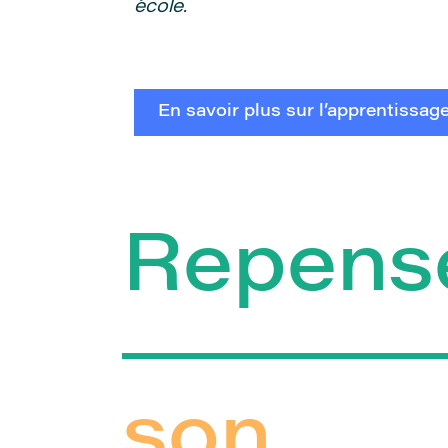
école.
En savoir plus sur l’apprentissage
Repens
son