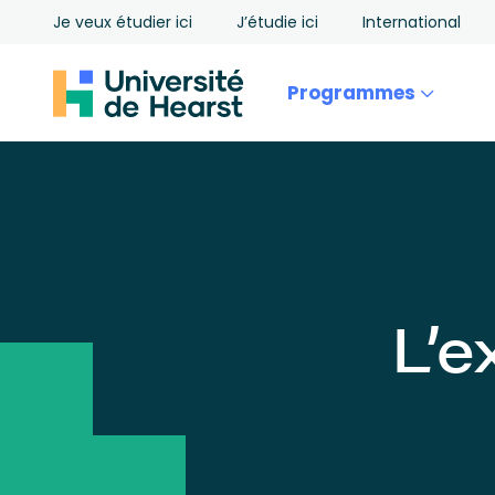
Je veux étudier ici
J’étudie ici
International
Programmes
L’e