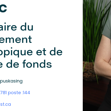
c
ire du
pement
opique et de
te de fonds
apuskasing
781 poste :144
st.ca