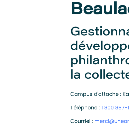
Beaula
Gestionna
dévelop
philanthr
la collec
Campus d'attache : K
Téléphone :
1 800 887-1
Courriel :
merci@uhear