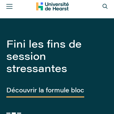
Nous sommes
Fini les fins de
Des bourses pour
l’université du
session
tous
Nord.
stressantes
Découvrir nos bourses
automatiques
Découvrir nos programmes
Découvrir la formule bloc