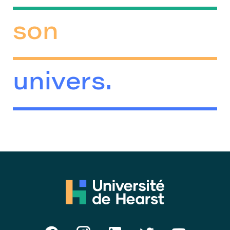
son
univers.