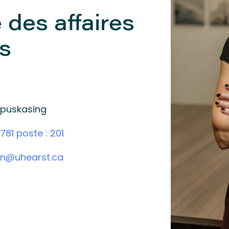
 des affaires
s
apuskasing
781 poste : 201
on@uhearst.ca