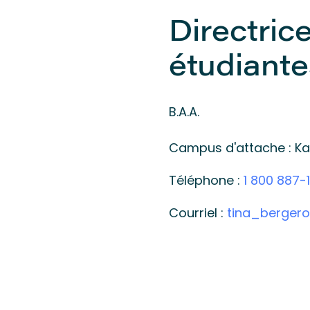
Directrice
étudiante
B.A.A.
Campus d'attache : K
Téléphone :
1 800 887-1
Courriel :
tina_berger