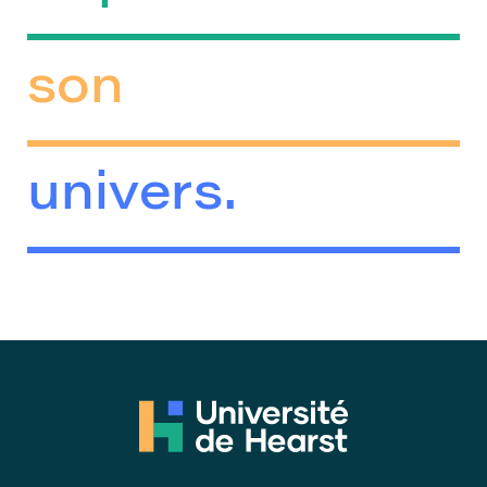
son
univers.