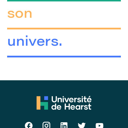
son
univers.