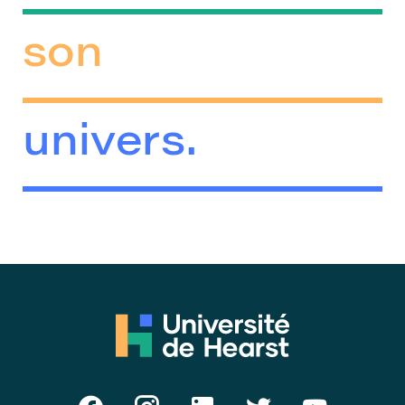
son
univers.