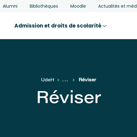
Alumni
Bibliothèques
Moodle
Actualités et méd
Admission et droits de scolarité
UdeH
...
Réviser
Réviser