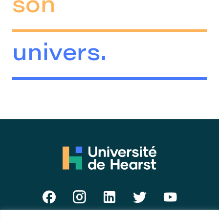
son
univers.