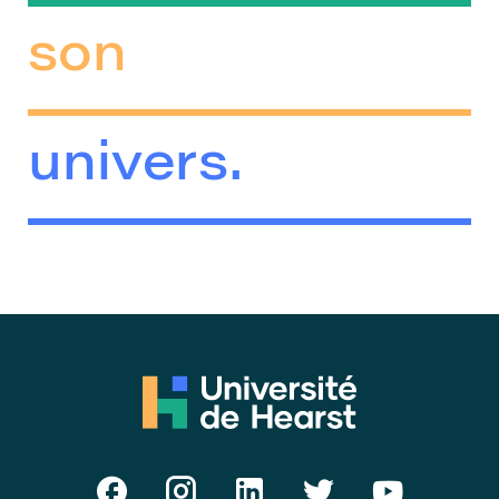
son
univers.