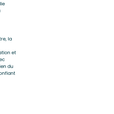
lie
à
re, la
ation et
vec
ien du
onfiant