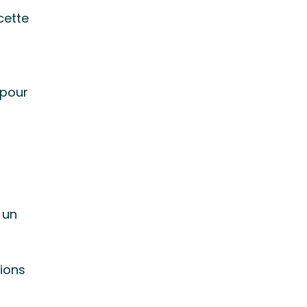
cette
 pour
 un
tions