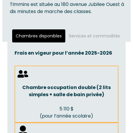
Timmins est située au 180 avenue Jubilee Ouest à
dix minutes de marche des classes.
Chambres disponibles
Services et commodités
Fra
Frais en vigeur pour l’année 2025-2026
Chambre occupation double (2 lits
simples + salle de bain privée)
5 110 $
(pour l’année scolaire)