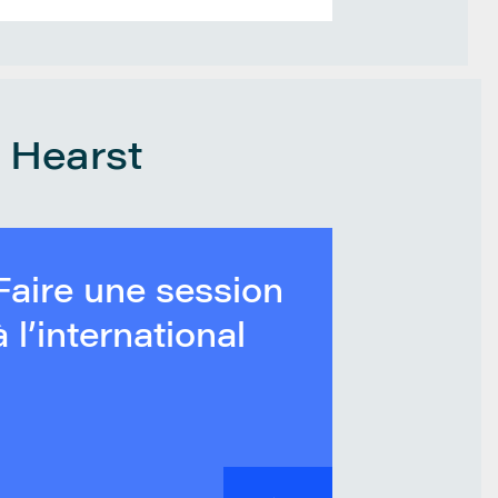
e Hearst
Faire une session
à l’international