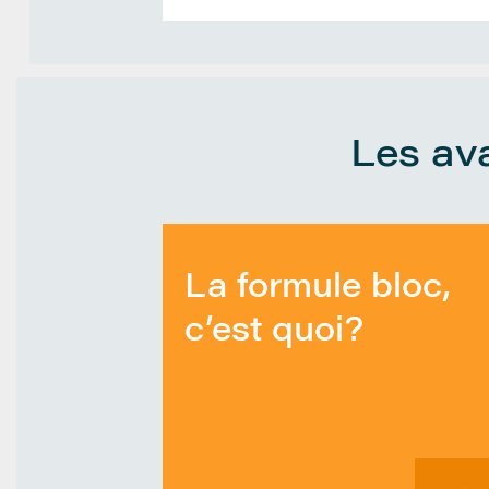
Les ava
La formule bloc,
c’est quoi?