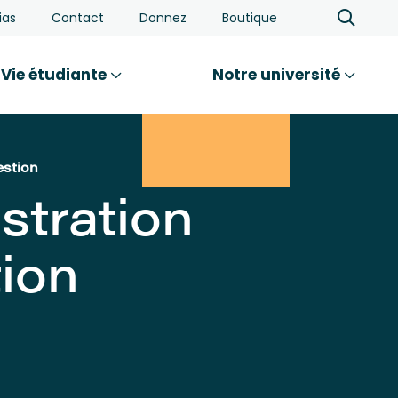
ias
Contact
Donnez
Boutique
Vie étudiante
Notre université
estion
stration
tion