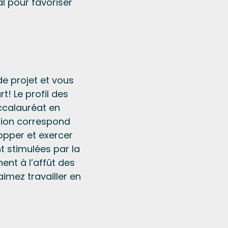
l pour favoriser
de projet et vous
t! Le profil des
ccalauréat en
stion correspond
opper et exercer
t stimulées par la
ent à l’affût des
imez travailler en