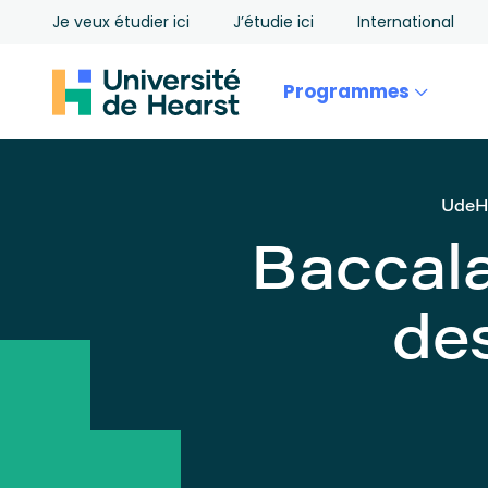
Je veux étudier ici
J’étudie ici
International
Programmes
Ude
Baccala
des