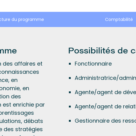
cture du programme
Comptabilité
amme
Possibilités de c
 des affaires et
Fonctionnaire
 connaissances
Administratrice/admin
nce, en
onomie, en
Agente/agent de dév
tion des
 est enrichie par
Agente/agent de relati
pprentissages
Gestionnaire des res
mulations, débats
 des stratégies