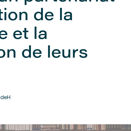
tion de la
 et la
on de leurs
UdeH