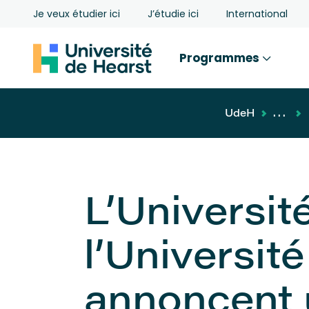
Je veux étudier ici
J’étudie ici
International
Programmes
UdeH
...
L’Universit
l’Universit
annoncent 