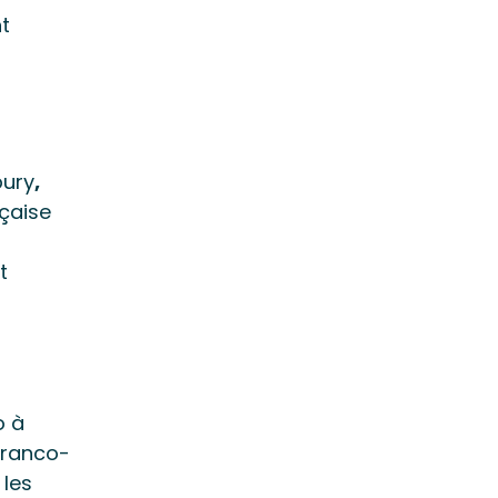
nt
bury
,
nçaise
t
o à
 franco-
 les