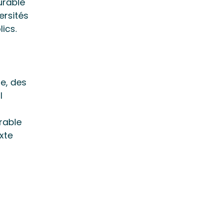
urable
ersités
ics.
e, des
l
rable
xte