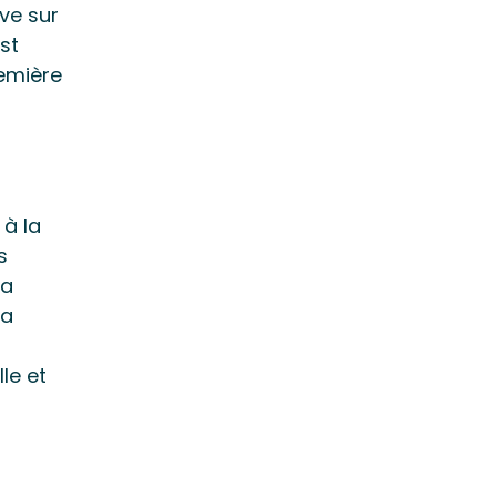
uve sur
st
remière
à la
s
la
la
le et