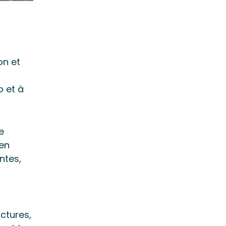
on et
o et à
e
 en
ntes,
ctures,