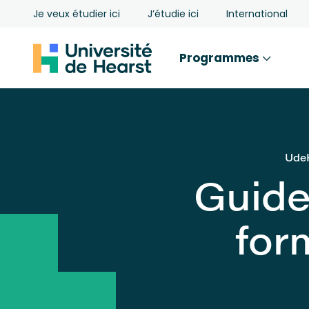
Je veux étudier ici
J’étudie ici
International
Programmes
Ud
Guide
for