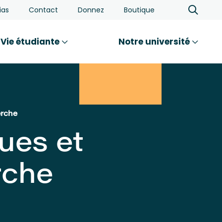
ias
Contact
Donnez
Boutique
Vie étudiante
Notre université
erche
ues et
rche