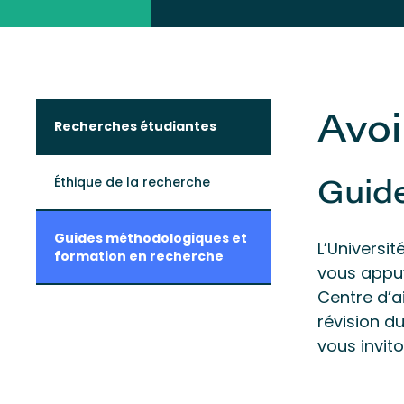
Avoi
Recherches étudiantes
Éthique de la recherche
Guid
Guides méthodologiques et
L’Universi
formation en recherche
vous appuy
Centre d’a
révision d
vous invit