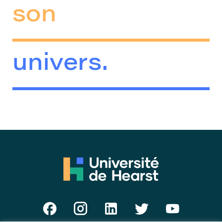
son
univers.