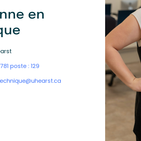
enne en
que
arst
781 poste : 129
technique@uhearst.ca