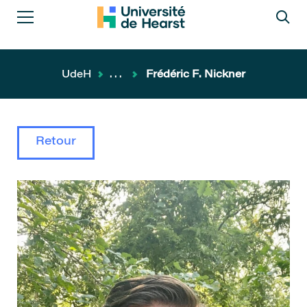
UdeH
...
Frédéric F. Nickner
Retour