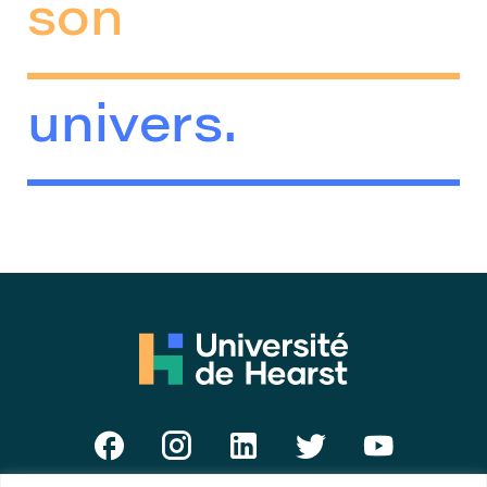
son
univers.