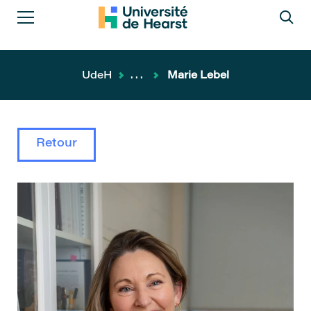
UdeH
...
Marie Lebel
Retour